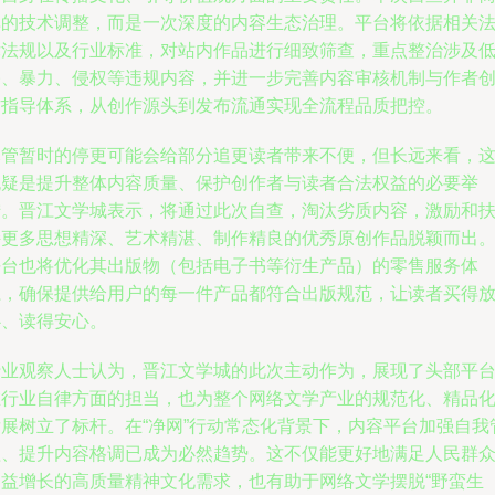
单的技术调整，而是一次深度的内容生态治理。平台将依据相关
律法规以及行业标准，对站内作品进行细致筛查，重点整治涉及
俗、暴力、侵权等违规内容，并进一步完善内容审核机制与作者
作指导体系，从创作源头到发布流通实现全流程品质把控。
尽管暂时的停更可能会给部分追更读者带来不便，但长远来看，
无疑是提升整体内容质量、保护创作者与读者合法权益的必要举
措。晋江文学城表示，将通过此次自查，淘汰劣质内容，激励和
持更多思想精深、艺术精湛、制作精良的优秀原创作品脱颖而出
平台也将优化其出版物（包括电子书等衍生产品）的零售服务体
系，确保提供给用户的每一件产品都符合出版规范，让读者买得
心、读得安心。
行业观察人士认为，晋江文学城的此次主动作为，展现了头部平
在行业自律方面的担当，也为整个网络文学产业的规范化、精品
发展树立了标杆。在“净网”行动常态化背景下，内容平台加强自我
理、提升内容格调已成为必然趋势。这不仅能更好地满足人民群
日益增长的高质量精神文化需求，也有助于网络文学摆脱“野蛮生