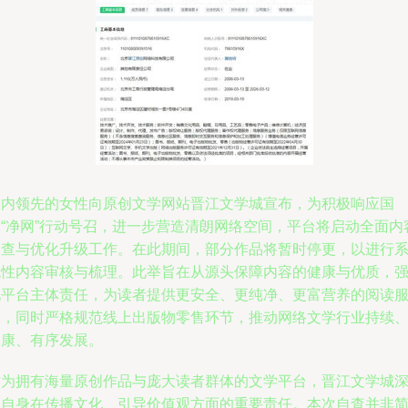
国内领先的女性向原创文学网站晋江文学城宣布，为积极响应国
家“净网”行动号召，进一步营造清朗网络空间，平台将启动全面内
自查与优化升级工作。在此期间，部分作品将暂时停更，以进行
统性内容审核与梳理。此举旨在从源头保障内容的健康与优质，
化平台主体责任，为读者提供更安全、更纯净、更富营养的阅读
务，同时严格规范线上出版物零售环节，推动网络文学行业持续
健康、有序发展。
作为拥有海量原创作品与庞大读者群体的文学平台，晋江文学城
知自身在传播文化、引导价值观方面的重要责任。本次自查并非