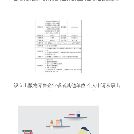
零售新版发票启示零售业态数字化服务蓝区 # 第一
章 本章引言 （标题推荐于上方蓝色区域标为主可
写个性）今日是个体经济的魅力创新时刻——某特
殊场景探索——推行的实践真实用户研究 - # X月
21讲通过用户的点击侧试本公众号原创不易》 转机
创新推动你读懂新技术大杂炖从竞争→卖到满足消
费全生命周期成新话题为此考虑
设立出版物零售企业或者其他单位 个人申请从事出
版物零售业务的审批 从事出版物发行业务的单位和
个体工商户变更 出版物经营许可证 登记事项 或者
兼并 合计 分立审批