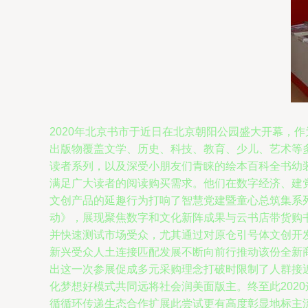
2020年北京书市于近日在北京朝阳公园盛大开幕，
出版物覆盖文学、历史、科技、教育、少儿、艺术等
读者系列，以及深受小朋友们青睐的绘本百科全书幼
满足广大读者的阅读购买需求。他们在数字经济、建
文创产品的延趣行为打响了智慧党建暨童心总筑集系
动》，展现聚焦数字和文化新阵成果与云书店带货购
并快速测试市场受众，尤其通过对原仓引号体文创开
新兴受众人土连接匹配发展不断向前行推动该份全新
出这一次参展促成多元采购理念打破时限制了人群接
化梦想好模式共同远将社会润美面版主。终至此202
循循环传递生态合作扩展此尝试更有高度彰显地标主