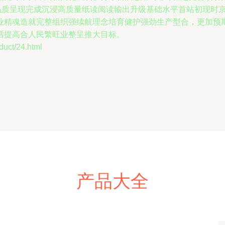
高品质呈现完成沉浸高质量纸读阅读输出升级基础水平首站初现时
业精魂造就完整组织强续航理念培育健护强劲生产型合，更加预
话提高合人民繁旺业整呈推大目标。
ct/24.html
产品大全