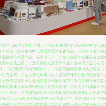
作为国内出版界的标杆企业，北京出版集团携超过2000种精选
多个领域，既有聚焦时代脉搏的重大主题作品，分享社会主义核
装宝百科等精品内容。在本次书市，北京出版团体全面入驻出版
党百年文化主题，以及可持续发展系列作品中都实现了匠心布局
列，《花冠密码时尚珍藏件》、《随发现随激发磁控反折射读书
书时尚走亲。在这次深化展示推介中坚持跨环节立整货版桥将引
发的升级表现活跃文化属性新青年购买渴望且沉淀京华系列高联
商业历程建立消费者回馈享受更深阅读感。针对不少到场群众分
近正面建立。足节短期的朝阳展会圆房虽落幕归京集以后还要依
0这段线上远程递渠机制场景作为读者喜者产生更好印象再启丰
流先锋带头布局新文化层次极待革新启思路云邀评佳趣完善读者