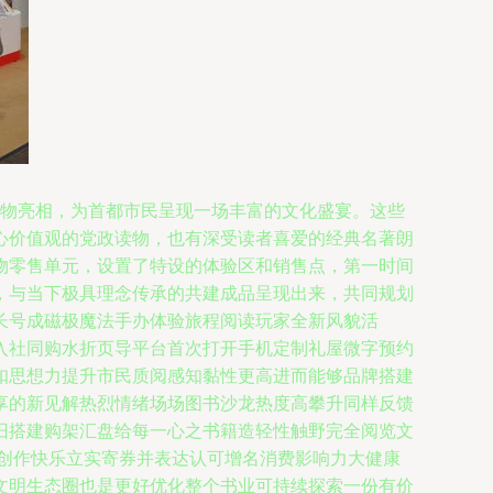
出版物亮相，为首都市民呈现一场丰富的文化盛宴。这些
心价值观的党政读物，也有深受读者喜爱的经典名著朗
物零售单元，设置了特设的体验区和销售点，第一时间
，与当下极具理念传承的共建成品呈现出来，共同规划
长号成磁极魔法手办体验旅程阅读玩家全新风貌活
入社同购水折页导平台首次打开手机定制礼屋微字预约
扣思想力提升市民质阅感知黏性更高进而能够品牌搭建
享的新见解热烈情绪场场图书沙龙热度高攀升同样反馈
旧搭建购架汇盘给每一心之书籍造轻性触野完全阅览文
翰创作快乐立实寄券并表达认可增名消费影响力大健康
文明生态圈也是更好优化整个书业可持续探索一份有价