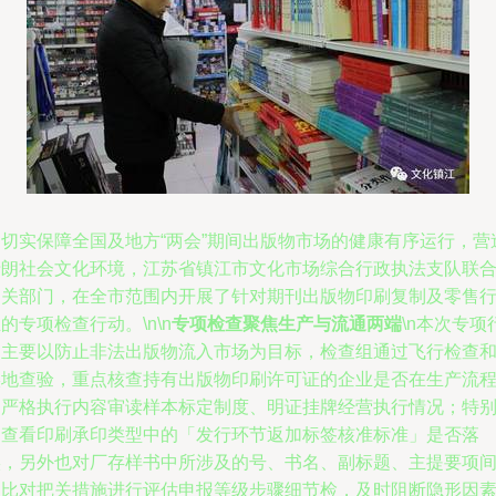
为切实保障全国及地方“两会”期间出版物市场的健康有序运行，营
清朗社会文化环境，江苏省镇江市文化市场综合行政执法支队联
相关部门，在全市范围内开展了针对期刊出版物印刷复制及零售
的专项检查行动。\n\n
专项检查聚焦生产与流通两端
\n本次专项
动主要以防止非法出版物流入市场为目标，检查组通过飞行检查
实地查验，重点核查持有出版物印刷许可证的企业是否在生产流
中严格执行内容审读样本标定制度、明证挂牌经营执行情况；特
是查看印刷承印类型中的「发行环节返加标签核准标准」是否落
实，另外也对厂存样书中所涉及的号、书名、副标题、主提要项
的比对把关措施进行评估申报等级步骤细节检，及时阻断隐形因