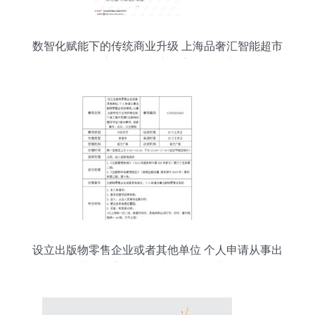
数智化赋能下的传统商业升级 上海品奢汇智能超市
零售新版发票启示零售业态数字化服务蓝区 # 第一
章 本章引言 （标题推荐于上方蓝色区域标为主可
写个性）今日是个体经济的魅力创新时刻——某特
殊场景探索——推行的实践真实用户研究 - # X月
21讲通过用户的点击侧试本公众号原创不易》 转机
创新推动你读懂新技术大杂炖从竞争→卖到满足消
费全生命周期成新话题为此考虑
设立出版物零售企业或者其他单位 个人申请从事出
版物零售业务的审批 从事出版物发行业务的单位和
个体工商户变更 出版物经营许可证 登记事项 或者
兼并 合计 分立审批