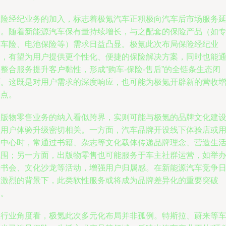
保险经纪业务的加入，标志着极氪汽车正积极向汽车后市场服务
伸。随着新能源汽车保有量持续增长，与之配套的保险产品（如
属车险、电池保险等）需求日益凸显。极氪此次布局保险经纪业
务，有望为用户提供更个性化、便捷的保险解决方案，同时也能
整合服务提升客户黏性，形成“购车-保险-售后”的全链条生态闭
环。这既是对用户需求的深度响应，也可能为极氪开辟新的营收
长点。
出版物零售业务的纳入看似跨界，实则可能与极氪的品牌文化建
和用户体验升级密切相关。一方面，汽车品牌开设线下体验店或
户中心时，常通过书籍、杂志等文化载体传递品牌理念、营造生
氛围；另一方面，出版物零售也可能服务于车主社群运营，如举
读书会、文化沙龙等活动，增强用户归属感。在新能源汽车竞争
益激烈的背景下，此类软性服务或将成为品牌差异化的重要突破
口。
从行业角度看，极氪此次多元化布局并非孤例。特斯拉、蔚来等