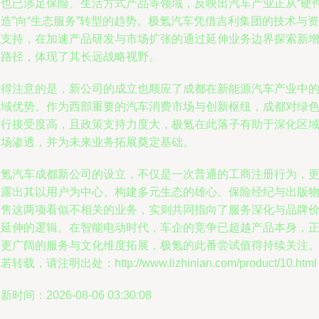
企也已涉足保险、生活方式产品等领域，反映出汽车产业正从“硬
造”向“生态服务”转型的趋势。极氪汽车凭借吉利集团的技术与资
源支持，在加速产品研发与市场扩张的通过延伸业务边界探索新
长路径，体现了其长远战略视野。
值得注意的是，新公司的成立也顺应了成都在新能源汽车产业中
区域优势。作为西部重要的汽车消费市场与创新枢纽，成都对绿
出行接受度高，且政策支持力度大，极氪在此落子有助于深化区
市场渗透，并为未来业务拓展奠定基础。
极氪汽车成都新公司的设立，不仅是一次普通的工商注册行为，
透露出其以用户为中心、构建多元生态的雄心。保险经纪与出版
零售这两项看似不相关的业务，实则共同指向了服务深化与品牌
值延伸的逻辑。在智能电动时代，车企的竞争已超越产品本身，
向更广阔的服务与文化维度拓展，极氪的此番尝试值得持续关注
若转载，请注明出处：http://www.lizhinian.com/product/10.html
新时间：2026-08-06 03:30:08