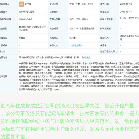
极氪汽车在成都成立新公司的消息引发业界关注。据公开信息显
示，该公司不仅涉及新能源汽车销售、技术开发等传统业务，还
人意料地将保险经纪业务与出版物零售纳入经营范围。这一动作
视为极氪汽车在构建更完善用户服务体系、探索多元化商业模式
面的重要举措。