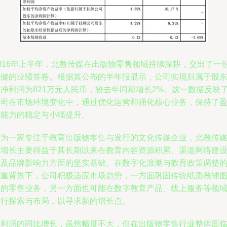
2016年上半年，北教传媒在出版物零售领域持续深耕，交出了一
稳健的业绩答卷。根据其公布的半年报显示，公司实现归属于股
的净利润为821万元人民币，较去年同期增长2%。这一数据反映
公司在市场环境变化中，通过优化运营和强化核心业务，保持了
利能力的稳定与小幅提升。
作为一家专注于教育出版物零售与发行的文化传媒企业，北教传
的增长主要得益于其长期以来在教育内容资源积累、渠道网络建
以及品牌影响力方面的坚实基础。在数字化浪潮与教育政策调整
双重背景下，公司积极适应市场趋势，一方面巩固传统纸质教辅
书的零售业务，另一方面也可能在数字教育产品、线上服务等领
进行探索与布局，以寻求新的增长点。
净利润的同比增长，虽然幅度不大，但在出版物零售行业整体面